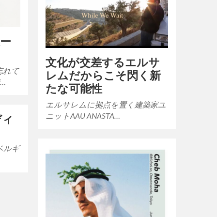
線ー
文化が交差するエルサ
忘れて
レムだからこそ閃く新
…
たな可能性
エルサレムに拠点を置く建築家ユ
ニットAAU ANASTA…
ディ
ベルギ