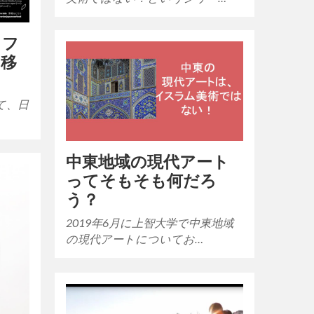
＜フ
と移
て、日
中東地域の現代アート
ってそもそも何だろ
う？
2019年6月に上智大学で中東地域
の現代アートについてお…