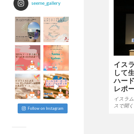
seeme_gallery
イス
して
ハード」
レポ
イスラム
スで聞く
Follow on Instagram