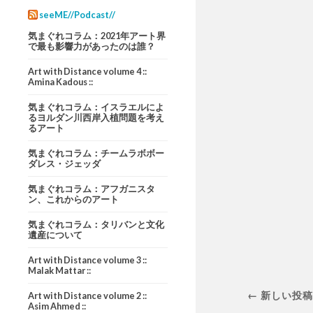
seeME//Podcast//
気まぐれコラム：2021年アート界
で最も影響力があったのは誰？
Art with Distance volume 4 ::
Amina Kadous ::
気まぐれコラム：イスラエルによ
るヨルダン川西岸入植問題を考え
るアート
気まぐれコラム：チームラボボー
ダレス・ジェッダ
気まぐれコラム：アフガニスタ
ン、これからのアート
気まぐれコラム：タリバンと文化
遺産について
Art with Distance volume 3 ::
Malak Mattar ::
← 新しい投
Art with Distance volume 2 ::
Asim Ahmed ::