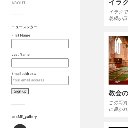
イラ
ABOUT
イラクで
規模が日
ニュースレター
First Name
Last Name
Email address:
教会
この写真
に書かれ
seeME_gallery