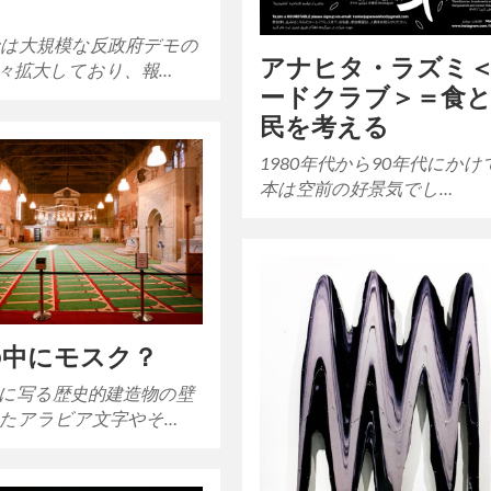
ク
は大規模な反政府デモの
アナヒタ・ラズミ
々拡大しており、報…
ードクラブ＞＝食
民を考える
1980年代から90年代にかけ
本は空前の好景気でし…
の中にモスク？
に写る歴史的建造物の壁
たアラビア文字やそ…