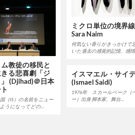
ミクロ単位の境界
Sara Naim
何気ない香りがきっかけで
いた過去の感覚的記憶、感情
ラム教徒の移民と
生きる悲喜劇「ジ
イスマエル・サイ
 (Djihad)＠日本
(Ismael Saidi)
ート
1976年 スカールベーク（
ー）出身 脚本家、舞台…
国（IS）の名前をニュー
ようになってどの…